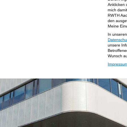
Anklicken
mich damit
RWTH Aach
den ausgew
Meine Einw
In unsere
Datenschu
unsere Inf
Betroffene
Wunsch au
Impressu