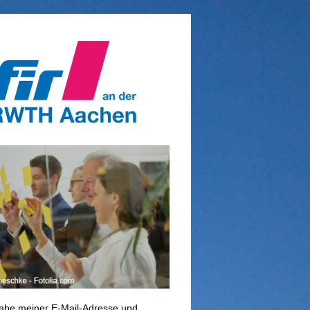
abe meiner E‐Mail‐Adresse und